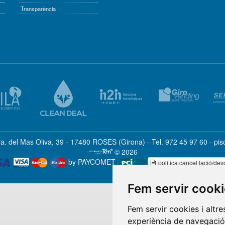
Transparència
ra. del Mas Oliva, 39 - 17480 ROSES (Girona) - Tel. 972 45 97 60 - pi
© 2026
by PAYCOMET
política cancel·lació/dev
Fem servir cook
Fem servir cookies i altr
experiència de navegació 