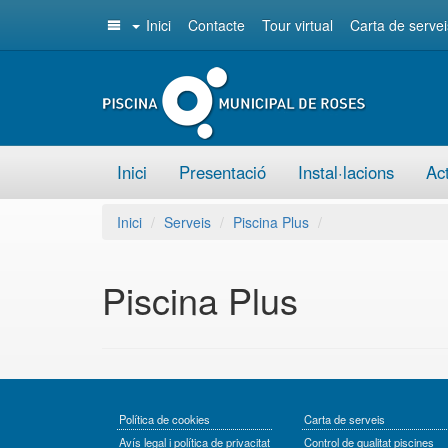
Inici
Contacte
Tour virtual
Carta de servei
Inici
Presentació
Instal·lacions
Act
Inici
Serveis
Piscina Plus
Piscina Plus
Política de cookies
Carta de serveis
Avís legal i política de privacitat
Control de qualitat piscines