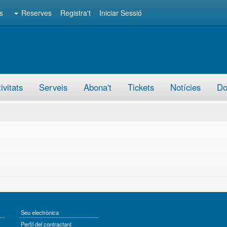
s
Reserves
Registra't
Iniciar Sessió
ivitats
Serveis
Abona't
Tickets
Notícies
Do
Seu electrònica
Perfil del contractant