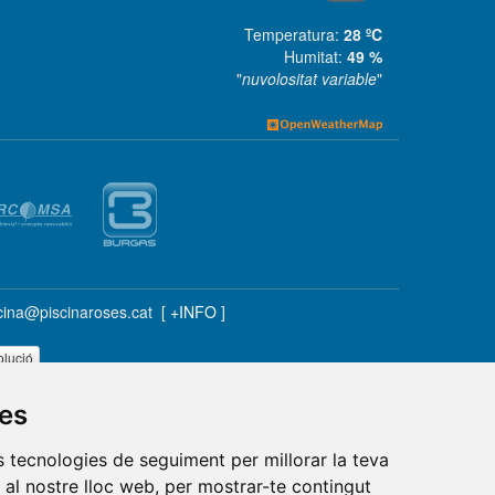
Temperatura:
28 ºC
Humitat:
49 %
"
nuvolositat variable
"
scina@piscinaroses.cat [
+INFO
]
olució
ies
es tecnologies de seguiment per millorar la teva
al nostre lloc web, per mostrar-te contingut