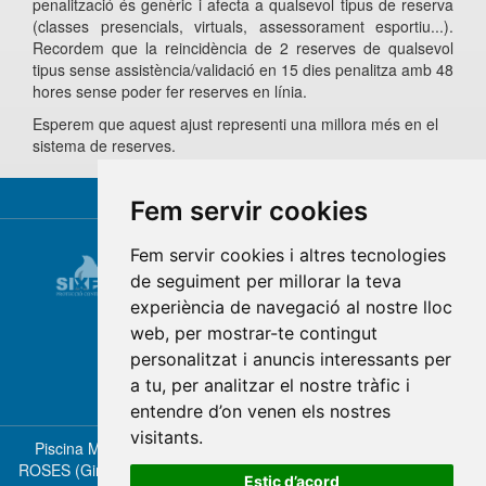
penalització és genèric i afecta a qualsevol tipus de reserva
(classes presencials, virtuals, assessorament esportiu...).
Recordem que la reincidència de 2 reserves de qualsevol
tipus sense assistència/validació en 15 dies penalitza amb 48
hores sense poder fer reserves en línia.
Esperem que aquest ajust representi una millora més en el
sistema de reserves.
Fem servir cookies
Fem servir cookies i altres tecnologies
de seguiment per millorar la teva
experiència de navegació al nostre lloc
web, per mostrar-te contingut
personalitzat i anuncis interessants per
a tu, per analitzar el nostre tràfic i
entendre d’on venen els nostres
visitants.
Piscina Municipal de Roses - Ctra. del Mas Oliva, 39 - 17480
ROSES (Girona) - Tel. 972 45 97 60 - piscina@piscinaroses.cat [
Estic d’acord