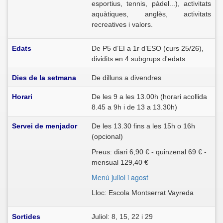
esportius, tennis, pàdel...), activitats
aquàtiques, anglès, activitats
recreatives i valors.
Edats
De P5 d’EI a 1r d’ESO (curs 25/26),
dividits en 4 subgrups d'edats
Dies de la setmana
De dilluns a divendres
Horari
De les 9 a les 13.00h (horari acollida
8.45 a 9h i de 13 a 13.30h)
Servei de menjador
De les 13.30 fins a les 15h o 16h
(opcional)
Preus: diari 6,90 € - quinzenal 69 € -
mensual 129,40 €
Menú juliol i agost
Lloc: Escola Montserrat Vayreda
Sortides
Juliol: 8, 15, 22 i 29