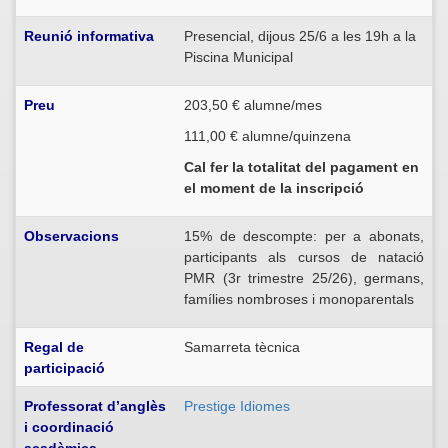
Reunió
informativa
Presencial, dijous 25/6 a les 19h a la
Piscina Municipal
Preu
203,50 € alumne/mes
111,00 € alumne/quinzena
Cal fer la totalitat del pagament en
el moment de la inscripció
Observacions
15% de descompte: per a abonats,
participants als cursos de natació
PMR (3r trimestre 25/26), germans,
famílies nombroses i monoparentals
Regal de
Samarreta tècnica
participació
Professorat d’anglès
Prestige Idiomes
i coordinació
acadèmica