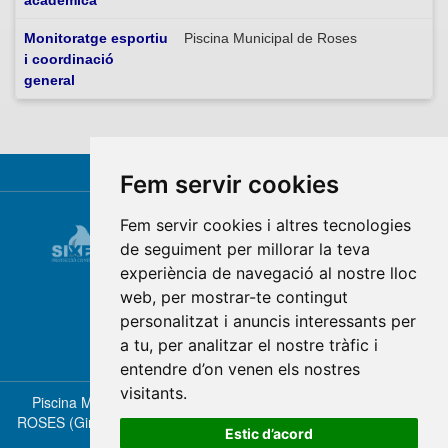
Monitoratge esportiu
Piscina Municipal de Roses
i coordinació
general
Fem servir cookies
Fem servir cookies i altres tecnologies
de seguiment per millorar la teva
experiència de navegació al nostre lloc
web, per mostrar-te contingut
personalitzat i anuncis interessants per
a tu, per analitzar el nostre tràfic i
entendre d’on venen els nostres
visitants.
Piscina Municipal de Roses - Ctra. del Mas Oliva, 39 - 17480
ROSES (Girona) - Tel. 972 45 97 60 - piscina@piscinaroses.cat [
Estic d’acord
+INFO
]