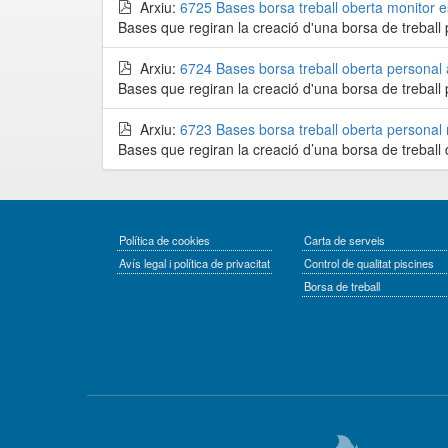
Arxiu:
6725 Bases borsa treball oberta monitor e
Bases que regiran la creació d'una borsa de treball p
Arxiu:
6724 Bases borsa treball oberta personal 
Bases que regiran la creació d'una borsa de treball p
Arxiu:
6723 Bases borsa treball oberta persona
Bases que regiran la creació d’una borsa de treball 
Política de cookies
Carta de serveis
Avís legal i política de privacitat
Control de qualitat piscines
Borsa de treball