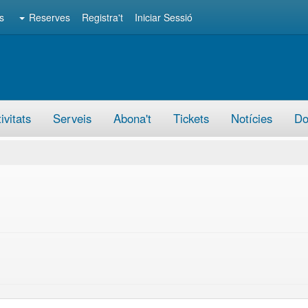
s
Reserves
Registra't
Iniciar Sessió
ivitats
Serveis
Abona't
Tickets
Notícies
Do