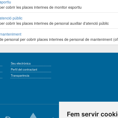
sportiu
er cobrir les places interines de monitor esportiu
atenció públic
er cobrir les places interines de personal auxiliar d'atenció públic
l manteniment
de personal per cobrir places interines de personal de manteniment (ofi
Seu electrònica
Perfil del contractant
Transparència
Fem servir cook