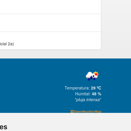
cial 2a)
Temperatura:
29 ºC
Humitat:
48 %
"
pluja intensa
"
ies